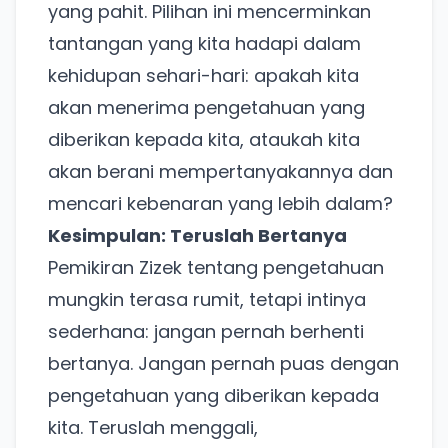
yang pahit. Pilihan ini mencerminkan
tantangan yang kita hadapi dalam
kehidupan sehari-hari: apakah kita
akan menerima pengetahuan yang
diberikan kepada kita, ataukah kita
akan berani mempertanyakannya dan
Ada Website Baru!
mencari kebenaran yang lebih dalam?
Kesimpulan: Teruslah Bertanya
Khusus untuk kamu yang mau coba
Pemikiran Zizek tentang pengetahuan
mungkin terasa rumit, tetapi intinya
Punya website SMM baru nih! Coba BulkFame
sederhana: jangan pernah berhenti
untuk pengalaman lebih baik.
bertanya. Jangan pernah puas dengan
Tanpa daftar ulang, gratis dicoba. Kamu tetap bisa
pakai Zona Sosmed kapan saja.
pengetahuan yang diberikan kepada
kita. Teruslah menggali,
Coba BulkFame