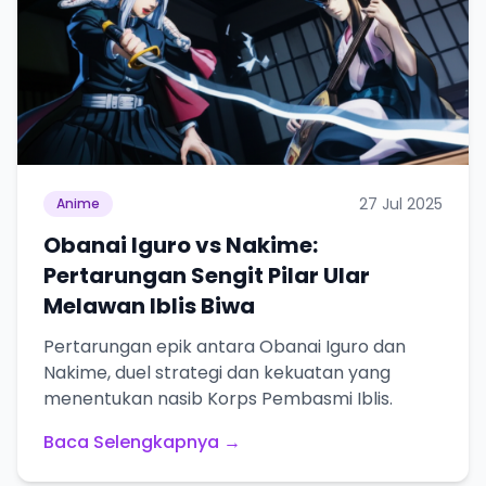
27 Jul 2025
Anime
Obanai Iguro vs Nakime:
Pertarungan Sengit Pilar Ular
Melawan Iblis Biwa
Pertarungan epik antara Obanai Iguro dan
Nakime, duel strategi dan kekuatan yang
Ada Website Baru!
menentukan nasib Korps Pembasmi Iblis.
Khusus untuk kamu yang mau coba
Baca Selengkapnya →