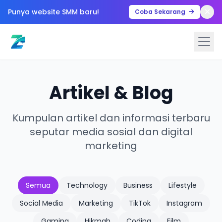
Punya website SMM baru!
Coba Sekarang
Artikel & Blog
Kumpulan artikel dan informasi terbaru
seputar media sosial dan digital
marketing
Semua
Technology
Business
Lifestyle
Social Media
Marketing
TikTok
Instagram
Gaming
Hikmah
Coding
Film