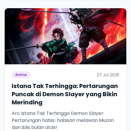
Punya website SMM baru nih! Coba BulkFame
untuk pengalaman lebih baik.
Tanpa daftar ulang, gratis dicoba. Kamu tetap bisa
pakai Zona Sosmed kapan saja.
Coba BulkFame
Lain kali saja
27 Jul 2025
Anime
Istana Tak Terhingga: Pertarungan
Puncak di Demon Slayer yang Bikin
Merinding
Arc Istana Tak Terhingga Demon Slayer:
Pertarungan habis-habisan melawan Muzan
dan iblis bulan atas!