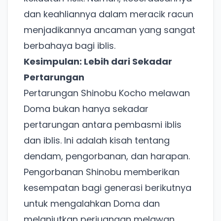
dan keahliannya dalam meracik racun
Punya website SMM baru nih! Coba BulkFame
untuk pengalaman lebih baik.
menjadikannya ancaman yang sangat
Tanpa daftar ulang, gratis dicoba. Kamu tetap bisa
berbahaya bagi iblis.
pakai Zona Sosmed kapan saja.
Kesimpulan: Lebih dari Sekadar
Pertarungan
Coba BulkFame
Pertarungan Shinobu Kocho melawan
Lain kali saja
Doma bukan hanya sekadar
pertarungan antara pembasmi iblis
dan iblis. Ini adalah kisah tentang
dendam, pengorbanan, dan harapan.
Pengorbanan Shinobu memberikan
kesempatan bagi generasi berikutnya
untuk mengalahkan Doma dan
melanjutkan perjuangan melawan