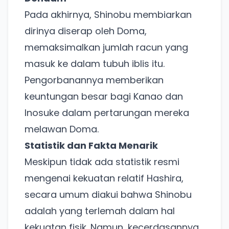
Pada akhirnya, Shinobu membiarkan
dirinya diserap oleh Doma,
memaksimalkan jumlah racun yang
masuk ke dalam tubuh iblis itu.
Pengorbanannya memberikan
keuntungan besar bagi Kanao dan
Inosuke dalam pertarungan mereka
melawan Doma.
Statistik dan Fakta Menarik
Meskipun tidak ada statistik resmi
mengenai kekuatan relatif Hashira,
Ada Website Baru!
secara umum diakui bahwa Shinobu
Khusus untuk kamu yang mau coba
adalah yang terlemah dalam hal
kekuatan fisik. Namun, kecerdasannya