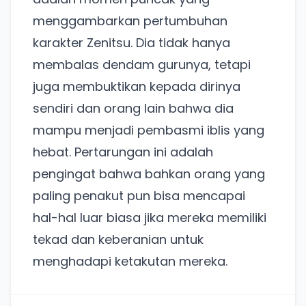
menggambarkan pertumbuhan
Ada Website Baru!
karakter Zenitsu. Dia tidak hanya
Khusus untuk kamu yang mau coba
membalas dendam gurunya, tetapi
juga membuktikan kepada dirinya
Punya website SMM baru nih! Coba BulkFame
sendiri dan orang lain bahwa dia
untuk pengalaman lebih baik.
mampu menjadi pembasmi iblis yang
Tanpa daftar ulang, gratis dicoba. Kamu tetap bisa
pakai Zona Sosmed kapan saja.
hebat. Pertarungan ini adalah
pengingat bahwa bahkan orang yang
Coba BulkFame
paling penakut pun bisa mencapai
Lain kali saja
hal-hal luar biasa jika mereka memiliki
tekad dan keberanian untuk
menghadapi ketakutan mereka.